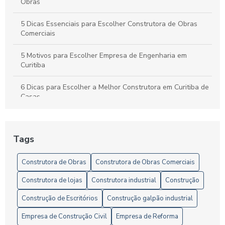
Obras
5 Dicas Essenciais para Escolher Construtora de Obras
Comerciais
5 Motivos para Escolher Empresa de Engenharia em
Curitiba
6 Dicas para Escolher a Melhor Construtora em Curitiba de
Casas
6 Dicas para Escolher a Melhor Construtora em Porto
Alegre
Tags
6 Dicas para Escolher a Melhor Empresa de Gerenciamento
de Obras
Construtora de Obras
Construtora de Obras Comerciais
Construtora de lojas
Construtora industrial
Construção
6 Dicas para Escolher a Melhor Empresa de Obras e
Reformas
Construção de Escritórios
Construção galpão industrial
6 Serviços de Engenharia Civil que Transformam Projetos
Empresa de Construção Civil
Empresa de Reforma