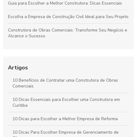
Guia para Escolher a Melhor Construtora: Dicas Essenciais
Escolha a Empresa de Construção Civil Ideal para Seu Projeto
Construtora de Obras Comerciais: Transforme Seu Negócio e
Alcance o Sucesso
Construtora Industrial: Transforme Seu Projeto em Sucesso
Sustentável
Artigos
Transforme sua Visão: Segredos do Gerenciamento de Obras
Industriais Revelados
10 Benefícios de Contratar uma Construtora de Obras
Comerciais
Reforço Estrutural: Transforme a Segurança da Sua
Construção com Inovação
10 Dicas Essenciais para Escolher uma Construtora em
Curitiba
10 Dicas para Escolher a Melhor Empresa de Reforma
10 Dicas Para Escolher Empresa de Gerenciamento de