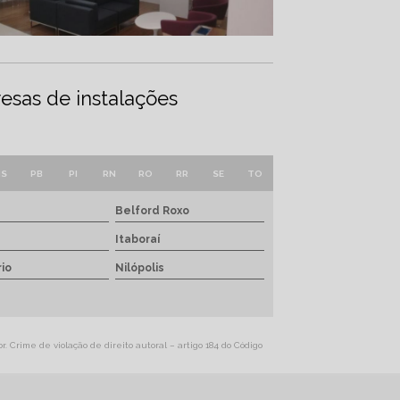
esas de instalações
MS
PB
PI
RN
RO
RR
SE
TO
Belford Roxo
Itaboraí
io
Nilópolis
. Crime de violação de direito autoral – artigo 184 do Código