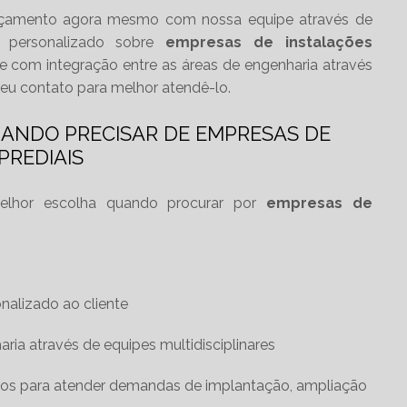
CONSTRUÇÃO DE
 orçamento agora mesmo com nossa equipe através de
RESTAURANTES
 personalizado sobre
empresas de instalações
 com integração entre as áreas de engenharia através
seu contato para melhor atendê-lo.
CONSTRUÇÃO
RETROFIT
UANDO PRECISAR DE EMPRESAS DE
PREDIAIS
CONSTRUTORA EM
CURITIBA DE CASAS
elhor escolha quando procurar por
empresas de
CONSTRUTORA EM
CURITIBA DE CASAS E
SOBRADOS
nalizado ao cliente
aria através de equipes multidisciplinares
CONSTRUTORA EM
CURITIBA PR
ados para atender demandas de implantação, ampliação