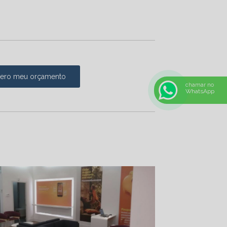
ero meu orçamento
chamar no
WhatsApp