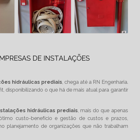
CONSTRUÇÃO DE
IGREJAS CATOLICAS
CONSTRUÇÃO
LABORATORIO QUIMICO
EMPRESAS DE INSTALAÇÕES
CONSTRUÇÃO DE
LABORATÓRIOS
ões hidráulicas prediais
, chega até a RN Engenharia.
CONSTRUÇÃO DE
t, disponibilizando o que há de mais atual para garantir
LOJAS COMERCIAIS
talações hidráulicas prediais
, mais do que apenas
CONSTRUÇÃO DE
ótimo custo-benefício e gestão de custos e prazos,
LOJAS EM SHOPPING
 no planejamento de organizações que não trabalham