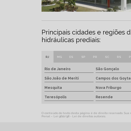
Principais cidades e regiões
hidráulicas prediais:
RJ
MG
ES
SP
PR
SC
RS
P
Rio de Janeiro
São Gonçalo
São João de Meriti
Campos dos Goyta
Mesquita
Nova Friburgo
Teresópolis
Resende
O conteúdo do texto desta página é de direito reservado. Sua re
Penal –
Lei 9610/98 - Lei de direitos autorais
.