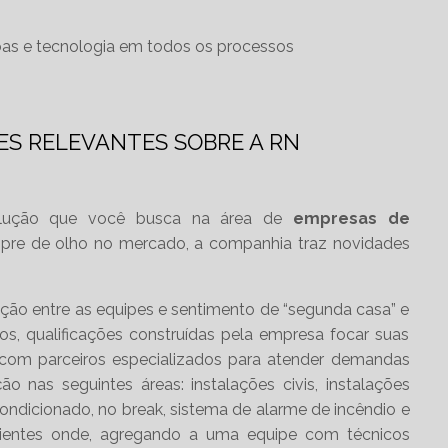
CONSTRUTORA
as e tecnologia em todos os processos
ESCRITÓRIOS
CONSTRUTORA
ES RELEVANTES SOBRE A RN
ESPECIALIZADA EM
HOSPITAIS
lução que você busca na área de
empresas de
CONSTRUTORA
pre de olho no mercado, a companhia traz novidades
HOSPITAIS
ação entre as equipes e sentimento de “segunda casa” e
CONSTRUTORA
, qualificações construídas pela empresa focar suas
HOSPITALAR
s com parceiros especializados para atender demandas
 nas seguintes áreas: instalações civis, instalações
r condicionado, no break, sistema de alarme de incêndio e
CONSTRUTORA
icientes onde, agregando a uma equipe com técnicos
INCORPORADORA