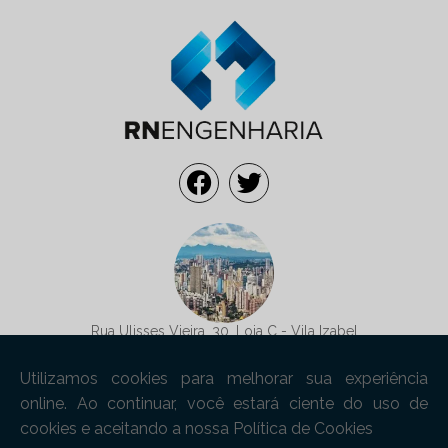
Rua Ulisses Vieira, 30, Loja C - Vila Izabel
Curitiba/PR - CEP: 80320-090
contato@rnengenharia.com
(41) 99845-2315