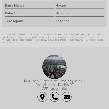
Barra Mansa
Macaé
Cabo Frio
Nilópolis
Teresópolis
Resende
O conteúdo do texto desta página é de direito reservado. Sua reprodução, parcial ou
total, mesmo citando nossos links, é proibida sem a autorização do autor. Crime de
violação de direito autoral – artigo 184 do Código Penal –
Lei 9610/98 - Lei de direitos
autorais
.
Rua João Eugênio de Lima, 143 sala 01
Boa Viagem - Recife/PE
CEP: 51030-360