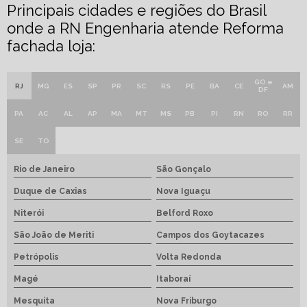
Principais cidades e regiões do Brasil
onde a RN Engenharia atende Reforma
fachada loja:
GO e
RJ
MG
ES
SP
PR
SC
RS
PE
BA
CE
AM
DF
PA
AC
AL
AP
MA
MT
MS
PB
PI
RN
RO
RR
SE
TO
Rio de Janeiro
São Gonçalo
Duque de Caxias
Nova Iguaçu
Niterói
Belford Roxo
São João de Meriti
Campos dos Goytacazes
Petrópolis
Volta Redonda
Magé
Itaboraí
Mesquita
Nova Friburgo