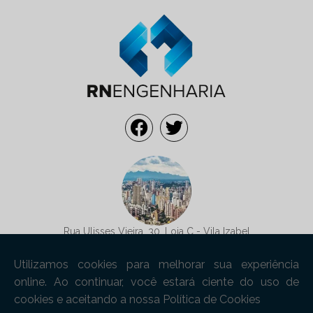
Rua Ulisses Vieira, 30, Loja C - Vila Izabel
Curitiba/PR - CEP: 80320-090
contato@rnengenharia.com
(41) 99845-2315