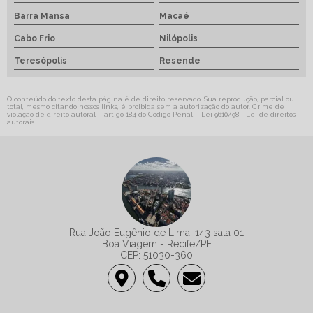
Barra Mansa
Macaé
Cabo Frio
Nilópolis
Teresópolis
Resende
O conteúdo do texto desta página é de direito reservado. Sua reprodução, parcial ou
total, mesmo citando nossos links, é proibida sem a autorização do autor. Crime de
violação de direito autoral – artigo 184 do Código Penal –
Lei 9610/98 - Lei de direitos
autorais
.
Rua João Eugênio de Lima, 143 sala 01
Boa Viagem - Recife/PE
CEP: 51030-360