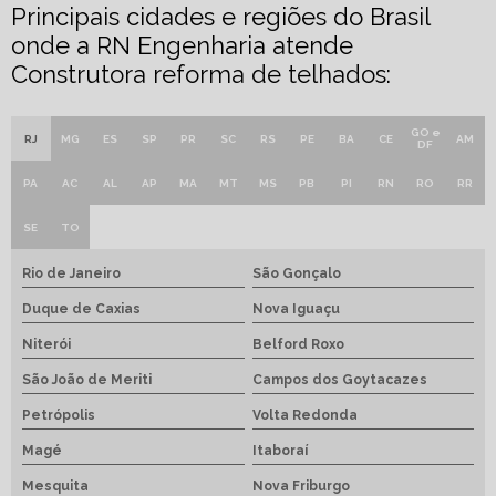
Principais cidades e regiões do Brasil
onde a RN Engenharia atende
Construtora reforma de telhados:
GO e
RJ
MG
ES
SP
PR
SC
RS
PE
BA
CE
AM
DF
PA
AC
AL
AP
MA
MT
MS
PB
PI
RN
RO
RR
SE
TO
Rio de Janeiro
São Gonçalo
Duque de Caxias
Nova Iguaçu
Niterói
Belford Roxo
São João de Meriti
Campos dos Goytacazes
Petrópolis
Volta Redonda
Magé
Itaboraí
Mesquita
Nova Friburgo