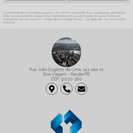
O conteúdo do texto desta página é de direito reservado. Sua reprodução, parcial ou
total, mesmo citando nossos links, é proibida sem a autorização do autor. Crime de
violação de direito autoral – artigo 184 do Código Penal –
Lei 9610/98 - Lei de direitos
autorais
.
Rua João Eugênio de Lima, 143 sala 01
Boa Viagem - Recife/PE
CEP: 51030-360