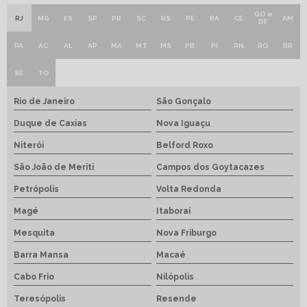
GO e
RJ
MG
ES
SP
PR
SC
RS
PE
BA
CE
AM
DF
PA
AC
AL
AP
MA
MT
MS
PB
PI
RN
RO
RR
SE
TO
Rio de Janeiro
São Gonçalo
Duque de Caxias
Nova Iguaçu
Niterói
Belford Roxo
São João de Meriti
Campos dos Goytacazes
Petrópolis
Volta Redonda
Magé
Itaboraí
Mesquita
Nova Friburgo
Barra Mansa
Macaé
Cabo Frio
Nilópolis
Teresópolis
Resende