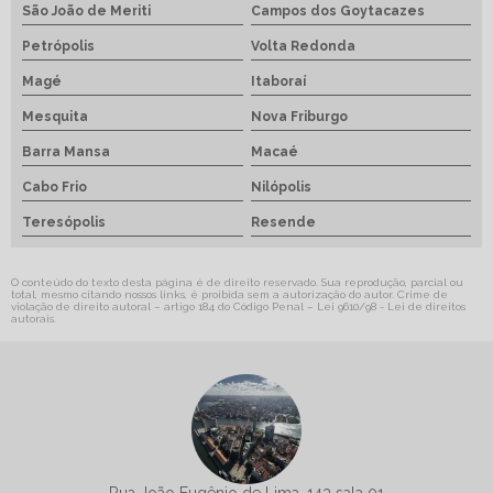
São João de Meriti
Campos dos Goytacazes
Petrópolis
Volta Redonda
Magé
Itaboraí
Mesquita
Nova Friburgo
Barra Mansa
Macaé
Cabo Frio
Nilópolis
Teresópolis
Resende
O conteúdo do texto desta página é de direito reservado. Sua reprodução, parcial ou
total, mesmo citando nossos links, é proibida sem a autorização do autor. Crime de
violação de direito autoral – artigo 184 do Código Penal –
Lei 9610/98 - Lei de direitos
autorais
.