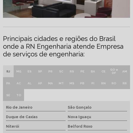
Principais cidades e regiões do Brasil
onde a RN Engenharia atende Empresa
de serviços de engenharia:
GO e
RJ
MG
ES
SP
PR
SC
RS
PE
BA
CE
AM
DF
PA
AC
AL
AP
MA
MT
MS
PB
PI
RN
RO
RR
SE
TO
Rio de Janeiro
São Gonçalo
Duque de Caxias
Nova Iguaçu
Niterói
Belford Roxo