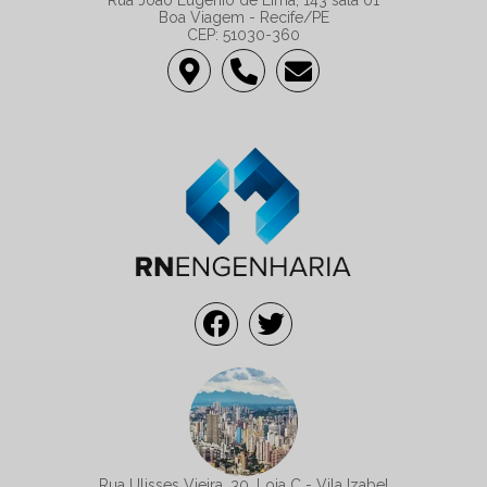
Rua João Eugênio de Lima, 143 sala 01
Boa Viagem - Recife/PE
CEP: 51030-360
Rua Ulisses Vieira, 30, Loja C - Vila Izabel