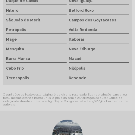
Duque de Caxias
Nova Iguaçu
Niterói
Belford Roxo
São João de Meriti
Campos dos Goytacazes
Petrópolis
Volta Redonda
Magé
Itaboraí
Mesquita
Nova Friburgo
Barra Mansa
Macaé
Cabo Frio
Nilópolis
Teresópolis
Resende
O conteúdo do texto desta página é de direito reservado. Sua reprodução, parcial ou
total, mesmo citando nossos links, é proibida sem a autorização do autor. Crime de
violação de direito autoral – artigo 184 do Código Penal –
Lei 9610/98 - Lei de direitos
autorais
.