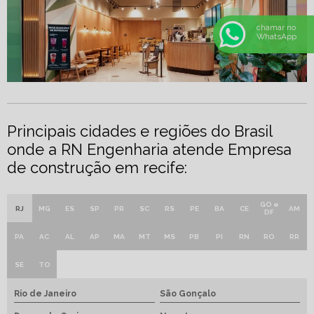
chamar no
WhatsApp
Principais cidades e regiões do Brasil
onde a RN Engenharia atende Empresa
de construção em recife:
GO e
RJ
MG
ES
SP
PR
SC
RS
PE
BA
CE
AM
DF
PA
AC
AL
AP
MA
MT
MS
PB
PI
RN
RO
RR
SE
TO
Rio de Janeiro
São Gonçalo