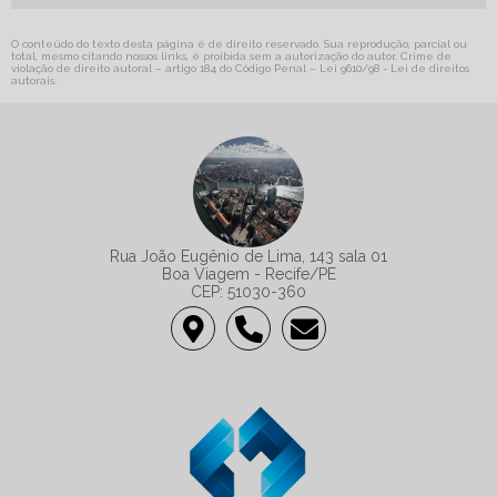
O conteúdo do texto desta página é de direito reservado. Sua reprodução, parcial ou
total, mesmo citando nossos links, é proibida sem a autorização do autor. Crime de
violação de direito autoral – artigo 184 do Código Penal –
Lei 9610/98 - Lei de direitos
autorais
.
Rua João Eugênio de Lima, 143 sala 01
Boa Viagem - Recife/PE
CEP: 51030-360