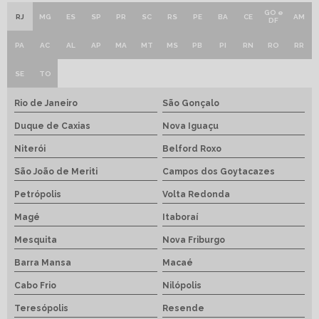
GO e
RJ
MG
ES
SP
PR
SC
RS
PE
BA
CE
AM
DF
PA
AC
AL
AP
MA
MT
MS
PB
PI
RN
RO
RR
SE
TO
Rio de Janeiro
São Gonçalo
Duque de Caxias
Nova Iguaçu
Niterói
Belford Roxo
São João de Meriti
Campos dos Goytacazes
Petrópolis
Volta Redonda
Magé
Itaboraí
Mesquita
Nova Friburgo
Barra Mansa
Macaé
Cabo Frio
Nilópolis
Teresópolis
Resende