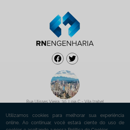
Rua Ulisses Vieira, 30, Loja C - Vila Izabel
Curitiba/PR - CEP: 80320-090
contato@rnengenharia.com
(41) 99845-2315