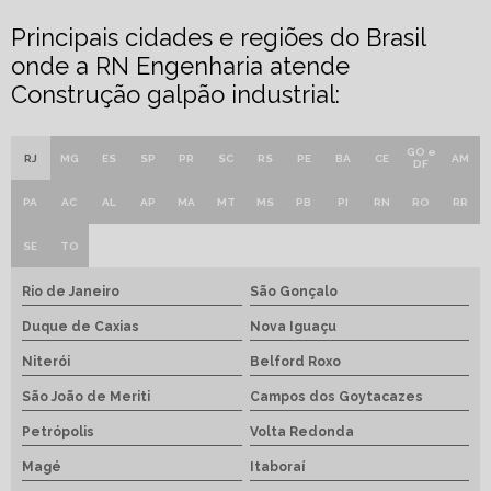
Principais cidades e regiões do Brasil
onde a RN Engenharia atende
Construção galpão industrial:
GO e
RJ
MG
ES
SP
PR
SC
RS
PE
BA
CE
AM
DF
PA
AC
AL
AP
MA
MT
MS
PB
PI
RN
RO
RR
SE
TO
Rio de Janeiro
São Gonçalo
Duque de Caxias
Nova Iguaçu
Niterói
Belford Roxo
São João de Meriti
Campos dos Goytacazes
Petrópolis
Volta Redonda
Magé
Itaboraí