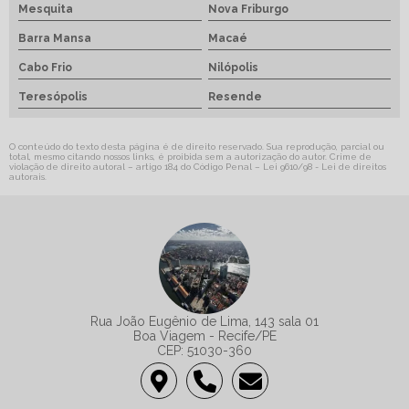
Mesquita
Nova Friburgo
Barra Mansa
Macaé
Cabo Frio
Nilópolis
Teresópolis
Resende
O conteúdo do texto desta página é de direito reservado. Sua reprodução, parcial ou
total, mesmo citando nossos links, é proibida sem a autorização do autor. Crime de
violação de direito autoral – artigo 184 do Código Penal –
Lei 9610/98 - Lei de direitos
autorais
.
Rua João Eugênio de Lima, 143 sala 01
Boa Viagem - Recife/PE
CEP: 51030-360