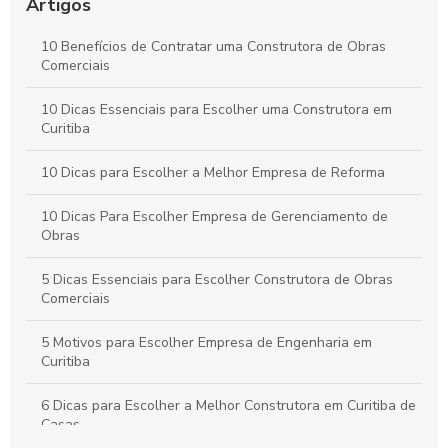
Artigos
Transforme sua Visão: Segredos do Gerenciamento de Obras
Industriais Revelados
10 Benefícios de Contratar uma Construtora de Obras
Comerciais
Reforço Estrutural: Transforme a Segurança da Sua
Construção com Inovação
10 Dicas Essenciais para Escolher uma Construtora em
Curitiba
10 Dicas para Escolher a Melhor Empresa de Reforma
10 Dicas Para Escolher Empresa de Gerenciamento de
Obras
5 Dicas Essenciais para Escolher Construtora de Obras
Comerciais
5 Motivos para Escolher Empresa de Engenharia em
Curitiba
6 Dicas para Escolher a Melhor Construtora em Curitiba de
Casas